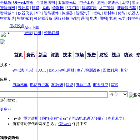
手机版
|
OFweek首页
|
半导体照明
|
太阳能光伏
|
电子工程
|
激光
|
光通讯
|
工控
|
显示
智能电网
|
云计算
|
环保
|
风电
|
物联网
|
3D打印
|
智能家居
|
人工智能
|
新能源汽车
|
智慧城市
|
仪器仪表
|
VR
|
智能硬件
|
传感器
|
智能汽车
|
锂电
|
新材料
|
储能
|
机器人
智能制造
|
智慧海洋
|
可穿戴设备
|
医疗科技
|
安防
|
通信
|
电力
|
照明
|
电源
|
光学
|
数字生
侵权投诉
APP下载
登录
|
注册
|
资讯订阅
首页
资讯
新品
评测
技术
市场
报告
财经
视点
访谈
技术：
锂电池
|
电芯
|
PACK
|
BMS
|
锂电原材
|
生产/检测设备
|
回收利用
|
其它
应用：
电动汽车
|
电动自行车
|
3C数码
|
储能
|
电动工具
|
航天航空
|
其它
热门搜索：
更多>>
[评论]
重大进展！国轩高科“金石”全固态电池进入预量产
[
查看原文
]
所有评论仅代表网友意见，
OFweek
保持中立。
我来说两句