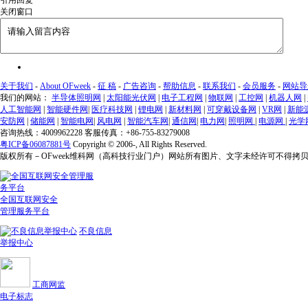
关闭窗口
关于我们
-
About OFweek
-
征 稿
-
广告咨询
-
帮助信息
-
联系我们
-
会员服务
-
网站导
我们的网站：
半导体照明网
|
太阳能光伏网
|
电子工程网
|
物联网
|
工控网
|
机器人网
|
人工智能网
|
智能硬件网
|
医疗科技网
|
锂电网
|
新材料网
|
可穿戴设备网
|
VR网
|
新能
安防网
|
储能网
|
智能电网
|
风电网
|
智能汽车网
|
通信网
|
电力网
|
照明网
|
电源网
|
光学
咨询热线：4009962228 客服传真：+86-755-83279008
粤ICP备06087881号
Copyright © 2006-
, All Rights Reserved.
版权所有－OFweek维科网（高科技行业门户）网站所有图片、文字未经许可不得拷
全国互联网安全
管理服务平台
不良信息
举报中心
工商网监
电子标志