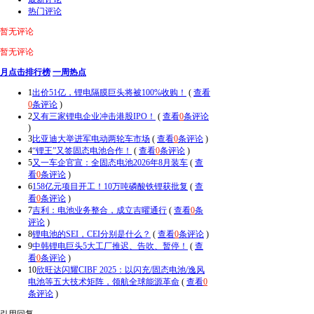
热门评论
暂无评论
暂无评论
月点击排行榜
一周热点
1
出价51亿，锂电隔膜巨头将被100%收购！
(
查看
0
条评论
)
2
又有三家锂电企业冲击港股IPO！
(
查看
0
条评论
)
3
比亚迪大举进军电动两轮车市场
(
查看
0
条评论
)
4
“锂王”又签固态电池合作！
(
查看
0
条评论
)
5
又一车企官宣：全固态电池2026年8月装车
(
查
看
0
条评论
)
6
158亿元项目开工！10万吨磷酸铁锂获批复
(
查
看
0
条评论
)
7
吉利：电池业务整合，成立吉曜通行
(
查看
0
条
评论
)
8
锂电池的SEI，CEI分别是什么？
(
查看
0
条评论
)
9
中韩锂电巨头5大工厂推迟、告吹、暂停！
(
查
看
0
条评论
)
10
欣旺达闪耀CIBF 2025：以闪充/固态电池/逸风
电池等五大技术矩阵，领航全球能源革命
(
查看
0
条评论
)
引用回复