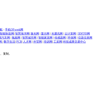
航
-
手机OFweek网
智能制造网
|
智慧海洋网
|
激光网
|
显示网
|
光通讯网
|
云计算网
|
3D打印网
源汽车网
|
氢能网
|
智慧城市网
|
智能家居网
|
传感器网
|
环保网
|
仪器仪表网
网
|
数字生活
|
PCB
|
人才网
|
外贸网
|
培训网
|
工采网
|
科技成果交易中心
贝、复制。