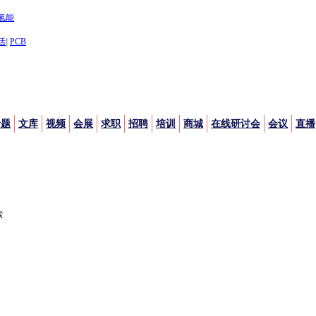
氢能
活
|
PCB
专题
文库
视频
会展
求职
招聘
培训
商城
在线研讨会
会议
直播