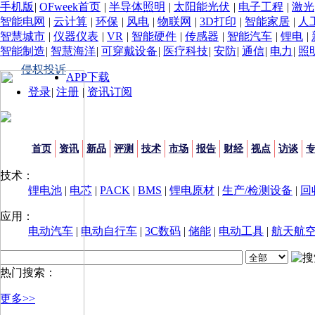
手机版
|
OFweek首页
|
半导体照明
|
太阳能光伏
|
电子工程
|
激光
智能电网
|
云计算
|
环保
|
风电
|
物联网
|
3D打印
|
智能家居
|
人
智慧城市
|
仪器仪表
|
VR
|
智能硬件
|
传感器
|
智能汽车
|
锂电
|
智能制造
|
智慧海洋
|
可穿戴设备
|
医疗科技
|
安防
|
通信
|
电力
|
照
侵权投诉
APP下载
登录
|
注册
|
资讯订阅
首页
资讯
新品
评测
技术
市场
报告
财经
视点
访谈
技术：
锂电池
|
电芯
|
PACK
|
BMS
|
锂电原材
|
生产/检测设备
|
回
应用：
电动汽车
|
电动自行车
|
3C数码
|
储能
|
电动工具
|
航天航
热门搜索：
更多>>