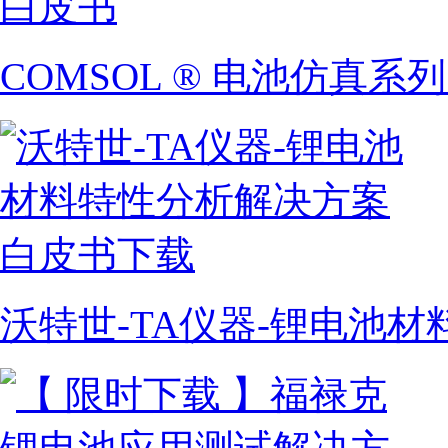
COMSOL ® 电池仿真系
沃特世-TA仪器-锂电池