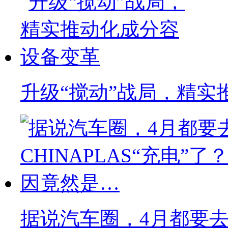
升级“搅动”战局，精实
据说汽车圈，4月都要去C