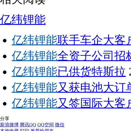
亿纬锂能
亿纬锂能
联手车企大客
亿纬锂能
全资子公司招
亿纬锂能
已供货特斯拉
亿纬锂能
又获电池大订
亿纬锂能
又签国际大客
分享
新浪微博
腾讯QQ
QQ空间
微信
本地收藏
打印
推荐给朋友