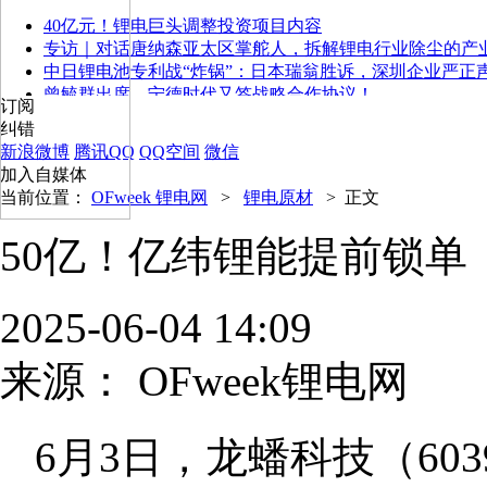
40亿元！锂电巨头调整投资项目内容
专访｜对话唐纳森亚太区掌舵人，拆解锂电行业除尘的产
中日锂电池专利战“炸锅”：日本瑞翁胜诉，深圳企业严正
曾毓群出席，宁德时代又签战略合作协议！
订阅
纠错
新浪微博
腾讯QQ
QQ空间
微信
加入自媒体
当前位置：
OFweek 锂电网
>
锂电原材
>
正文
50亿！亿纬锂能提前锁单
2025-06-04 14:09
来源：
OFweek锂电网
6月3日，龙蟠科技（6039