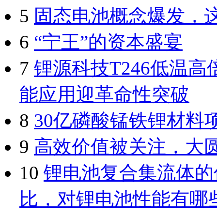
5
固态电池概念爆发，
6
“宁王”的资本盛宴
7
锂源科技T246低温
能应用迎革命性突破
8
30亿磷酸锰铁锂材料
9
高效价值被关注，大
10
锂电池复合集流体的
比，对锂电池性能有哪