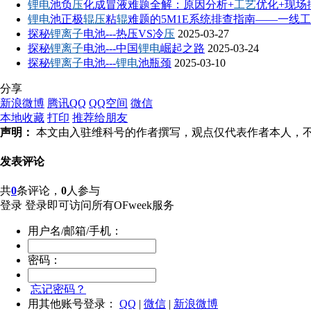
锂电
池负
压
化成冒液难题全解：原因分析+
工艺
优化+现场
锂电
池正极
辊压
粘
辊
难题的5M1E系统排查指南——一线
探秘
锂离子
电池---热压VS冷
压
2025-03-27
探秘
锂离子
电池---中国
锂电
崛起之路
2025-03-24
探秘
锂离子
电池---
锂电
池瓶颈
2025-03-10
分享
新浪微博
腾讯QQ
QQ空间
微信
本地收藏
打印
推荐给朋友
声明：
本文由入驻维科号的作者撰写，观点仅代表作者本人，不代
发表评论
共
0
条评论，
0
人参与
登录
登录即可访问所有OFweek服务
用户名/邮箱/手机：
密码：
忘记密码？
用其他账号登录：
QQ
|
微信
|
新浪微博