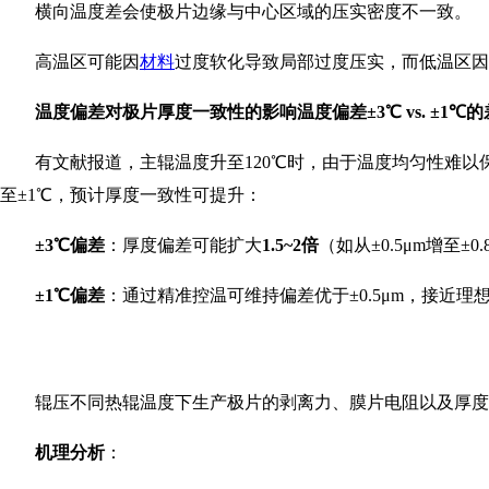
横向温度差会使极片边缘与中心区域的压实密度不一致。
高温区可能因
材料
过度软化导致局部过度压实，而低温区因
温度偏差对极片厚度一致性的影响
温度偏差±3℃ vs. ±1℃
有文献报道，主辊温度升至120℃时，由于温度均匀性难以
至±1℃，预计厚度一致性可提升：
±3℃偏差
：厚度偏差可能扩大
1.5~2倍
（如从±0.5μm增至±0.
±1℃偏差
：通过精准控温可维持偏差优于±0.5μm，接近理
辊压不同热辊温度下生产极片的剥离力、膜片电阻以及厚度
机理分析
：