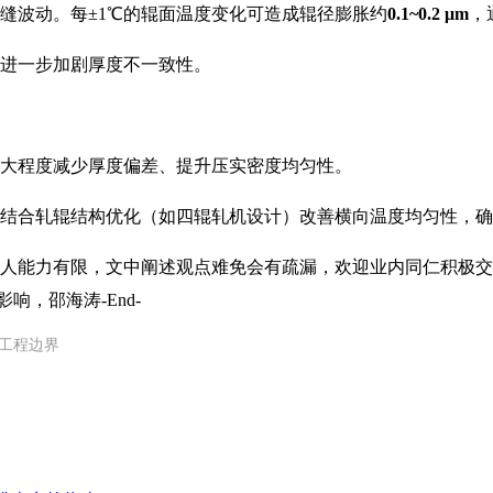
缝波动。每±1℃的辊面温度变化可造成辊径膨胀约
0.1~0.2 μm
，
进一步加剧厚度不一致性。
最大程度减少厚度偏差、提升压实密度均匀性。
合轧辊结构优化（如四辊轧机设计）改善横向温度均匀性，确保极
人能力有限，文中阐述观点难免会有疏漏，欢迎业内同仁积极交
响，邵海涛-End-
工程边界