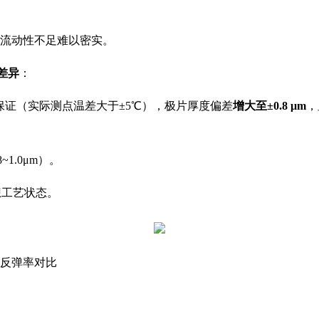
流动性不足难以密实。
的差异
：
保证（实际测点温差大于±5℃），极片厚度偏差
增大至±0.8 μm
，
8~1.0μm）。
想工艺状态。
反弹率对比