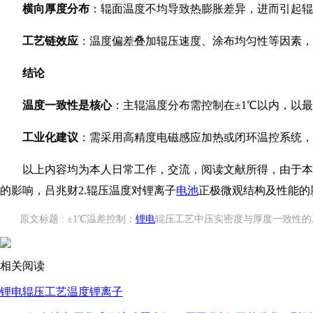
横向厚度分布
：辊面温度不均导致热膨胀差异，进而引起辊
工艺链效应
：温度偏差叠加辊压速度、涂布均匀性等因素，
结论
温度一致性是核心
：主辊温度分布需控制在±1℃以内，以
工业化建议
：需采用高精度电磁感应加热或闭环温控系统，结
以上内容均为本人日常工作，交流，阅读文献所得，由于本
的影响，吕兆财2.辊压温度对锂离子
电池
正极微观结构及性能的影
原文标题 : ±1℃温差控制：
锂电
辊压工艺中压实密度与厚度一致性的
相关阅读
锂电辊压工艺
温度
锂离子