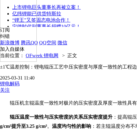
上市锂电巨头董事长再被立案！
亿纬锂能已供货特斯拉
“锂王”又签固态电池合作！
宁德时代副董事长捐赠10亿元！
订阅
纠错
新浪微博
腾讯QQ
QQ空间
微信
加入自媒体
当前位置：
OFweek 锂电网
>
正文
±1℃温差控制：锂电辊压工艺中压实密度与厚度一致性的工程
2025-03-31 11:40
锂电解码
关注
辊压机主辊温度一致性对极片的压实密度及厚度一致性具有
辊压温度一致性与压实密度的关系
压实密度提升
：提高辊压
g/cm³提升至3.25 g/cm³
。
温度均匀性的影响
：若主辊温度分布不