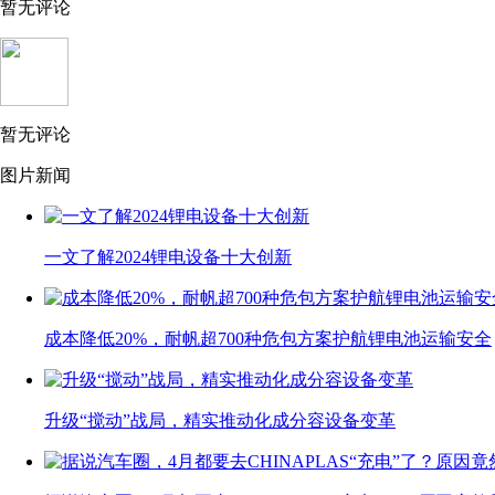
暂无评论
暂无评论
图片新闻
一文了解2024锂电设备十大创新
成本降低20%，耐帆超700种危包方案护航锂电池运输安全
升级“搅动”战局，精实推动化成分容设备变革