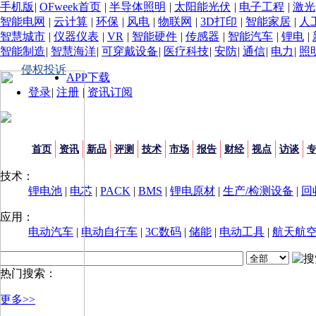
手机版
|
OFweek首页
|
半导体照明
|
太阳能光伏
|
电子工程
|
激光
智能电网
|
云计算
|
环保
|
风电
|
物联网
|
3D打印
|
智能家居
|
人
智慧城市
|
仪器仪表
|
VR
|
智能硬件
|
传感器
|
智能汽车
|
锂电
|
智能制造
|
智慧海洋
|
可穿戴设备
|
医疗科技
|
安防
|
通信
|
电力
|
照
侵权投诉
APP下载
登录
|
注册
|
资讯订阅
首页
资讯
新品
评测
技术
市场
报告
财经
视点
访谈
技术：
锂电池
|
电芯
|
PACK
|
BMS
|
锂电原材
|
生产/检测设备
|
回
应用：
电动汽车
|
电动自行车
|
3C数码
|
储能
|
电动工具
|
航天航
热门搜索：
更多>>