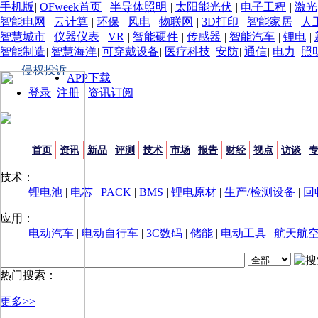
手机版
|
OFweek首页
|
半导体照明
|
太阳能光伏
|
电子工程
|
激光
智能电网
|
云计算
|
环保
|
风电
|
物联网
|
3D打印
|
智能家居
|
人
智慧城市
|
仪器仪表
|
VR
|
智能硬件
|
传感器
|
智能汽车
|
锂电
|
智能制造
|
智慧海洋
|
可穿戴设备
|
医疗科技
|
安防
|
通信
|
电力
|
照
侵权投诉
APP下载
登录
|
注册
|
资讯订阅
首页
资讯
新品
评测
技术
市场
报告
财经
视点
访谈
技术：
锂电池
|
电芯
|
PACK
|
BMS
|
锂电原材
|
生产/检测设备
|
回
应用：
电动汽车
|
电动自行车
|
3C数码
|
储能
|
电动工具
|
航天航
热门搜索：
更多>>