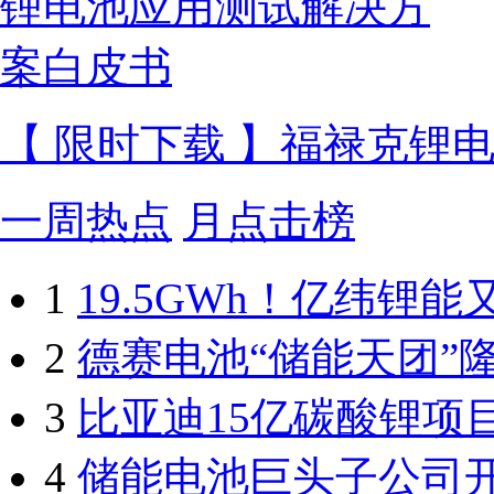
【 限时下载 】福禄克锂
一周热点
月点击榜
1
19.5GWh！亿纬锂
2
德赛电池“储能天团”
3
比亚迪15亿碳酸锂项
4
储能电池巨头子公司