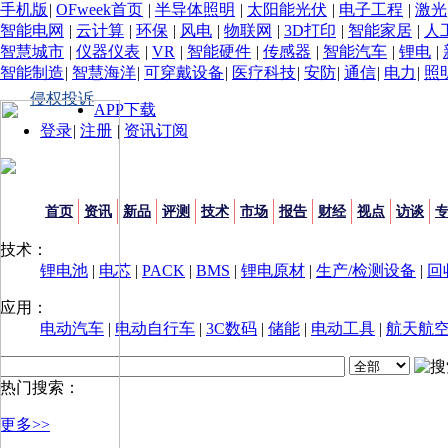
手机版
|
OFweek首页
|
半导体照明
|
太阳能光伏
|
电子工程
|
激光
智能电网
|
云计算
|
环保
|
风电
|
物联网
|
3D打印
|
智能家居
|
人
智慧城市
|
仪器仪表
|
VR
|
智能硬件
|
传感器
|
智能汽车
|
锂电
|
智能制造
|
智慧海洋
|
可穿戴设备
|
医疗科技
|
安防
|
通信
|
电力
|
照
侵权投诉
APP下载
登录
|
注册
|
资讯订阅
首页
资讯
新品
评测
技术
市场
报告
财经
视点
访谈
技术：
锂电池
|
电芯
|
PACK
|
BMS
|
锂电原材
|
生产/检测设备
|
回
应用：
电动汽车
|
电动自行车
|
3C数码
|
储能
|
电动工具
|
航天航
热门搜索：
更多>>