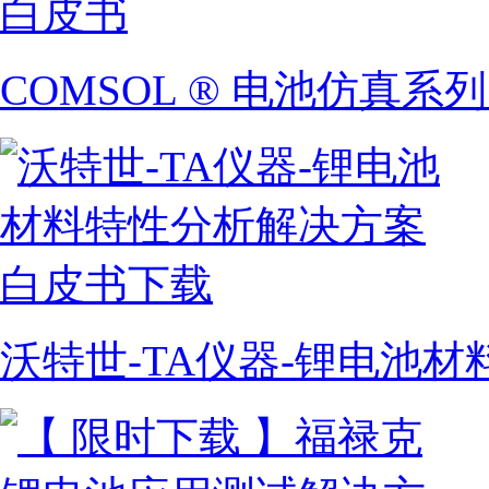
COMSOL ® 电池仿真系
沃特世-TA仪器-锂电池