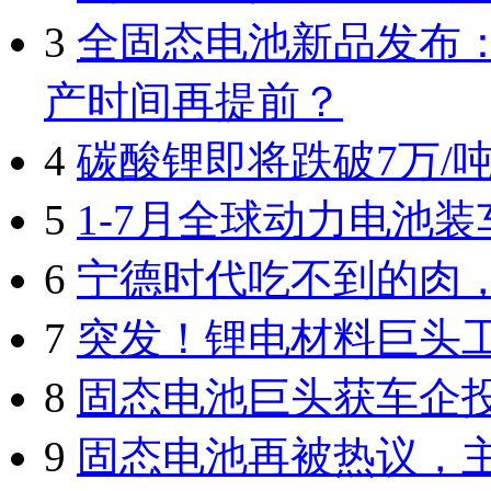
3
全固态电池新品发布：
产时间再提前？
4
碳酸锂即将跌破7万/
5
1-7月全球动力电池装
6
宁德时代吃不到的肉
7
突发！锂电材料巨头
8
固态电池巨头获车企
9
固态电池再被热议，