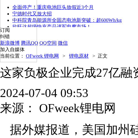
全面停产！重庆电池巨头放假近3个月
宁德时代又放大招
中科院青岛能源所全固态电池新突破：超600Wh/kg
欣旺达超级快充产品进军电摩市场！
订阅
纠错
新浪微博
腾讯QQ
QQ空间
微信
加入自媒体
当前位置：
OFweek 锂电网
>
锂电原材
>
正文
这家负极企业完成27亿融
2024-07-04 09:53
来源：
OFweek锂电网
据外媒报道，美国加州