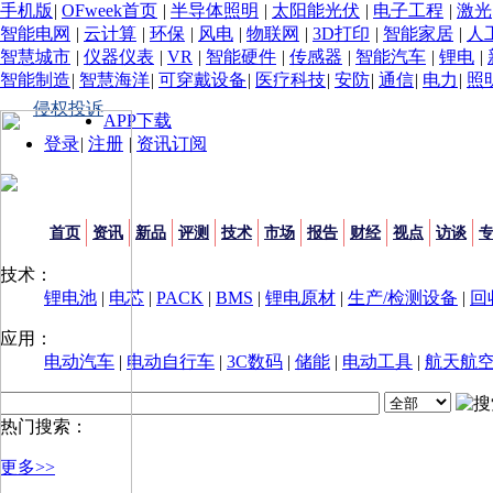
手机版
|
OFweek首页
|
半导体照明
|
太阳能光伏
|
电子工程
|
激光
智能电网
|
云计算
|
环保
|
风电
|
物联网
|
3D打印
|
智能家居
|
人
智慧城市
|
仪器仪表
|
VR
|
智能硬件
|
传感器
|
智能汽车
|
锂电
|
智能制造
|
智慧海洋
|
可穿戴设备
|
医疗科技
|
安防
|
通信
|
电力
|
照
侵权投诉
APP下载
登录
|
注册
|
资讯订阅
首页
资讯
新品
评测
技术
市场
报告
财经
视点
访谈
技术：
锂电池
|
电芯
|
PACK
|
BMS
|
锂电原材
|
生产/检测设备
|
回
应用：
电动汽车
|
电动自行车
|
3C数码
|
储能
|
电动工具
|
航天航
热门搜索：
更多>>