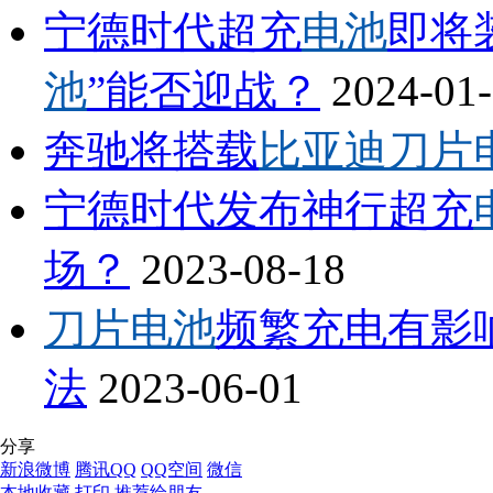
宁德时代超充
电池
即将
池
”能否迎战？
2024-01
奔驰将搭载
比亚迪刀片
宁德时代发布神行超充
场？
2023-08-18
刀片电池
频繁充电有影
法
2023-06-01
分享
新浪微博
腾讯QQ
QQ空间
微信
本地收藏
打印
推荐给朋友