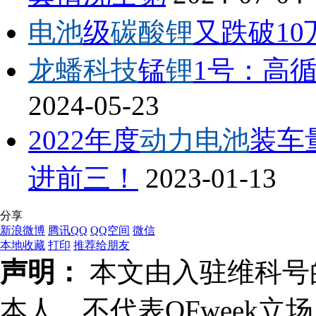
电池
级
碳酸锂
又跌破10
龙蟠科技
锰
锂
1号：高循
2024-05-23
2022年度
动力电池
装车
进前三！
2023-01-13
分享
新浪微博
腾讯QQ
QQ空间
微信
本地收藏
打印
推荐给朋友
声明：
本文由入驻维科号
本人，不代表OFweek