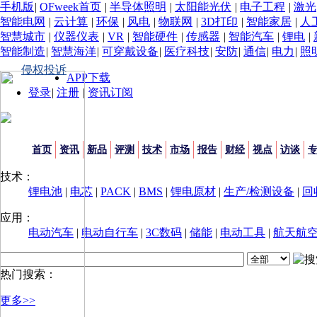
手机版
|
OFweek首页
|
半导体照明
|
太阳能光伏
|
电子工程
|
激光
智能电网
|
云计算
|
环保
|
风电
|
物联网
|
3D打印
|
智能家居
|
人
智慧城市
|
仪器仪表
|
VR
|
智能硬件
|
传感器
|
智能汽车
|
锂电
|
智能制造
|
智慧海洋
|
可穿戴设备
|
医疗科技
|
安防
|
通信
|
电力
|
照
侵权投诉
APP下载
登录
|
注册
|
资讯订阅
首页
资讯
新品
评测
技术
市场
报告
财经
视点
访谈
技术：
锂电池
|
电芯
|
PACK
|
BMS
|
锂电原材
|
生产/检测设备
|
回
应用：
电动汽车
|
电动自行车
|
3C数码
|
储能
|
电动工具
|
航天航
热门搜索：
更多>>