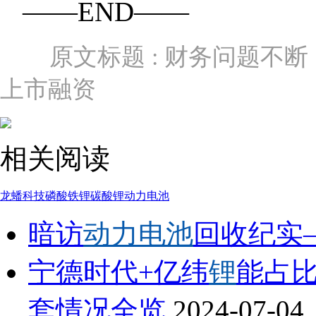
——END——
原文标题 : 财务问题不
上市融资
相关阅读
龙蟠科技
磷酸铁锂
碳酸锂
动力电池
暗访
动力电池
回收纪实
宁德时代+亿纬
锂
能占比
套情况全览
2024-07-04