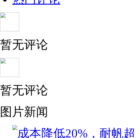
暂无评论
暂无评论
图片新闻