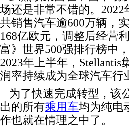
场还是非常不错的。2022年，
共销售汽车逾600万辆，实
168亿欧元，调整后经营利
富》世界500强排行榜中，St
2023年上半年，Stellan
润率持续成为全球汽车行
为了快速完成转型，该公
出的所有
乘用车
均为纯电
作也就在情理之中了。