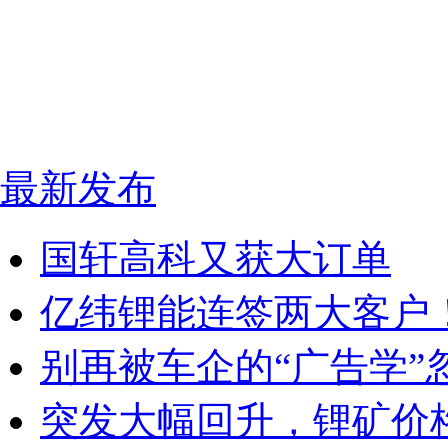
最新发布
国轩高科又获大订单
亿纬锂能连签两大客户
别再被车企的“广告学”
突发大幅回升，锂矿价