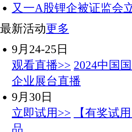
又一A股锂企被证监会
最新活动
更多
9月24-25日
观看直播>>
2024中国
企业展台直播
9月30日
立即试用>>
【有奖试用
品