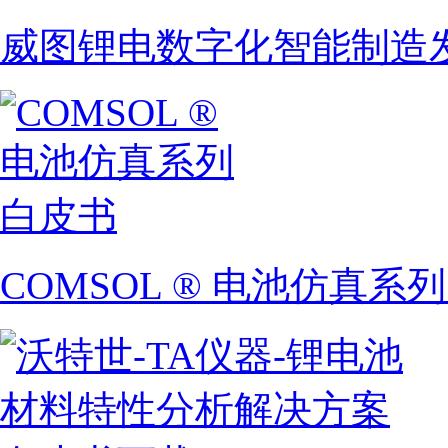
威图锂电数字化智能制造
COMSOL ® 电池仿真系