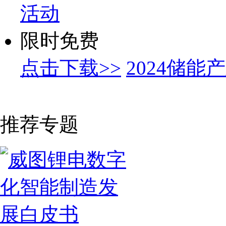
活动
限时免费
点击下载>>
2024储
推荐专题