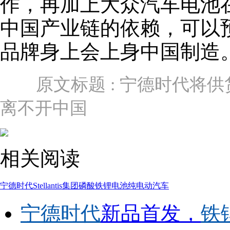
作，再加上大众汽车电池
中国产业链的依赖，可以
品牌身上会上身中国制造
原文标题 : 宁德时代将供货
离不开中国
相关阅读
宁德时代
Stellantis集团
磷酸铁锂电池
纯电动汽车
宁德时代
新品首发，
铁