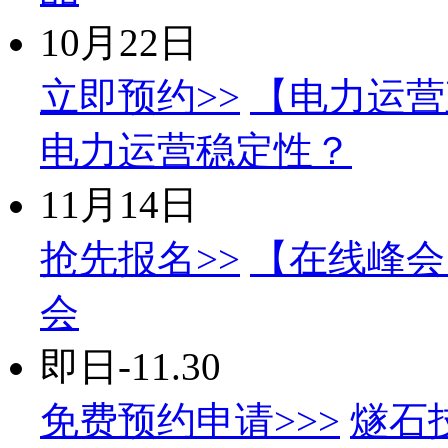
10月22日
立即预约>>
【电力运营
电力运营稳定性？
11月14日
抢先报名>>
【在线峰会】
会
即日-11.30
免费预约申请>>>
燧石