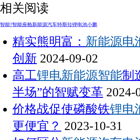
相关阅读
智能
?智能座舱
新能源汽车
特斯拉
锂电池
小鹏
精实熊明富：
新能源电
创新
2024-09-02
高工
锂电新能源智能
制
半场”的智赋变革
2024-
价格战促使磷酸铁
锂电
更便宜？
2023-10-31