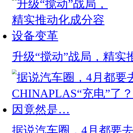
升级“搅动”战局，精实
据说汽车圈，4月都要去C