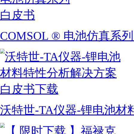
COMSOL ® 电池仿真系
沃特世-TA仪器-锂电池