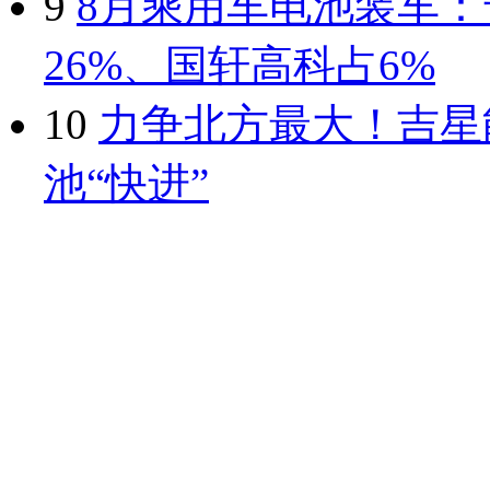
9
8月乘用车电池装车：
26%、国轩高科占6%
10
力争北方最大！吉星
池“快进”