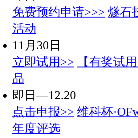
免费预约申请>>>
燧石
活动
11月30日
立即试用>>
【有奖试用
品
即日—12.20
点击申报>>
维科杯·OF
年度评选