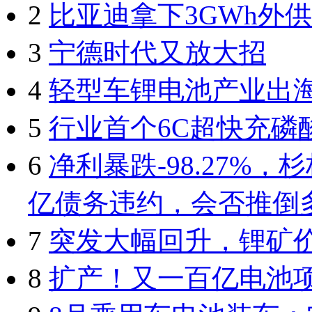
2
比亚迪拿下3GWh外
3
宁德时代又放大招
4
轻型车锂电池产业出
5
行业首个6C超快充磷
6
净利暴跌-98.27%
亿债务违约，会否推倒
7
突发大幅回升，锂矿
8
扩产！又一百亿电池