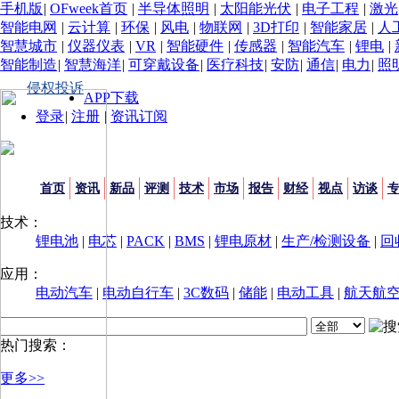
手机版
|
OFweek首页
|
半导体照明
|
太阳能光伏
|
电子工程
|
激光
智能电网
|
云计算
|
环保
|
风电
|
物联网
|
3D打印
|
智能家居
|
人
智慧城市
|
仪器仪表
|
VR
|
智能硬件
|
传感器
|
智能汽车
|
锂电
|
智能制造
|
智慧海洋
|
可穿戴设备
|
医疗科技
|
安防
|
通信
|
电力
|
照
侵权投诉
APP下载
登录
|
注册
|
资讯订阅
首页
资讯
新品
评测
技术
市场
报告
财经
视点
访谈
技术：
锂电池
|
电芯
|
PACK
|
BMS
|
锂电原材
|
生产/检测设备
|
回
应用：
电动汽车
|
电动自行车
|
3C数码
|
储能
|
电动工具
|
航天航
热门搜索：
更多>>