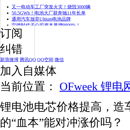
又一电动车工厂突发火灾！烧毁3000辆
50.5GWh！电池大厂获奔驰11年长单
通用汽车放弃Ultium电池品牌
宁德时代子公司资本暴增9800%！
订阅
纠错
新浪微博
腾讯QQ
QQ空间
微信
加入自媒体
当前位置：
OFweek 锂电
锂电池电芯价格提高，造
的“血本”能对冲涨价吗？