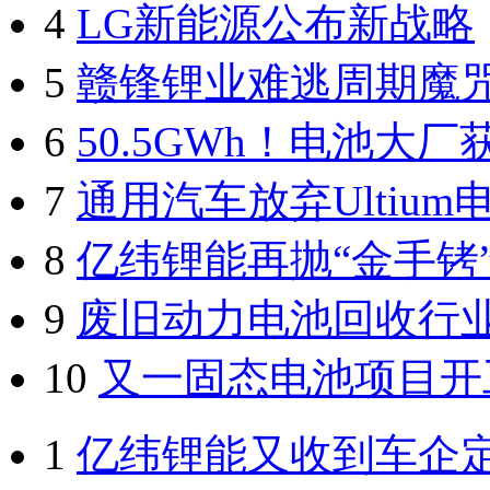
4
LG新能源公布新战略
5
赣锋锂业难逃周期魔
6
50.5GWh！电池大厂
7
通用汽车放弃Ultium
8
亿纬锂能再抛“金手铐
9
废旧动力电池回收行
10
又一固态电池项目开
1
亿纬锂能又收到车企