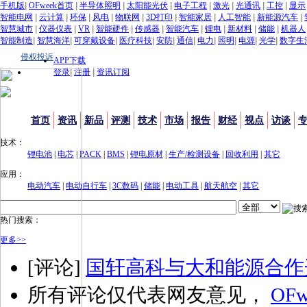
手机版
|
OFweek首页
|
半导体照明
|
太阳能光伏
|
电子工程
|
激光
|
光通讯
|
工控
|
显示
智能电网
|
云计算
|
环保
|
风电
|
物联网
|
3D打印
|
智能家居
|
人工智能
|
新能源汽车
|
智慧城市
|
仪器仪表
|
VR
|
智能硬件
|
传感器
|
智能汽车
|
锂电
|
新材料
|
储能
|
机器人
智能制造
|
智慧海洋
|
可穿戴设备
|
医疗科技
|
安防
|
通信
|
电力
|
照明
|
电源
|
光学
|
数字生
侵权投诉
APP下载
登录
|
注册
|
资讯订阅
首页
资讯
新品
评测
技术
市场
报告
财经
视点
访谈
技术：
锂电池
|
电芯
|
PACK
|
BMS
|
锂电原材
|
生产/检测设备
|
回收利用
|
其它
应用：
电动汽车
|
电动自行车
|
3C数码
|
储能
|
电动工具
|
航天航空
|
其它
热门搜索：
更多>>
[评论]
国轩高科与大和能源合作
所有评论仅代表网友意见，
OFw