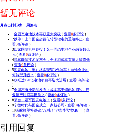
暂无评论
月点击排行榜
一周热点
1
全固态电池技术再获重大突破
(
查看
0
条评论
)
2
跌停！上市国企超百亿转型锂电的重组终止
(
查
看
0
条评论
)
3
四家国资机构参投！又一固态电池企业融资数亿
元
(
查看
0
条评论
)
4
鹏辉能源技术发布会，全固态成本有望大幅降低
(
查看
0
条评论
)
5
固态电池（半）将实现5GWh装车！电池企业如
何转型升级？
(
查看
0
条评论
)
6
欣旺达120亿电池项目再迎大进展
(
查看
0
条评论
)
7
全固态电池新品发布：成本高于锂电池15%，行
业量产时间再提前？
(
查看
0
条评论
)
8
茅台，进军固态电池！
(
查看
0
条评论
)
9
宁德时代与国企成立一家新公司
(
查看
0
条评论
)
10
碳酸锂即将跌破7万/吨！宁德时代“抄底”！
(
查
看
0
条评论
)
引用回复