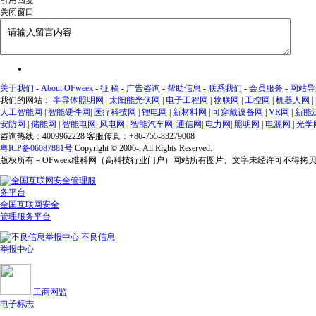
关闭窗口
关于我们
-
About OFweek
-
征 稿
-
广告咨询
-
帮助信息
-
联系我们
-
会员服务
-
网站导
我们的网站：
半导体照明网
|
太阳能光伏网
|
电子工程网
|
物联网
|
工控网
|
机器人网
|
人工智能网
|
智能硬件网
|
医疗科技网
|
锂电网
|
新材料网
|
可穿戴设备网
|
VR网
|
新能
安防网
|
储能网
|
智能电网
|
风电网
|
智能汽车网
|
通信网
|
电力网
|
照明网
|
电源网
|
光学
咨询热线：4009962228 客服传真：+86-755-83279008
粤ICP备06087881号
Copyright © 2006-
, All Rights Reserved.
版权所有－OFweek维科网（高科技行业门户）网站所有图片、文字未经许可不得拷
全国互联网安全
管理服务平台
不良信息
举报中心
工商网监
电子标志