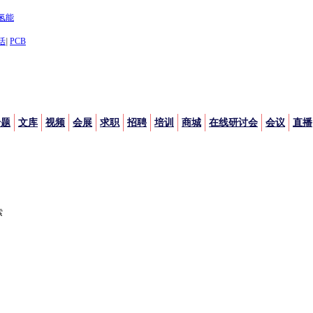
氢能
活
|
PCB
专题
文库
视频
会展
求职
招聘
培训
商城
在线研讨会
会议
直播