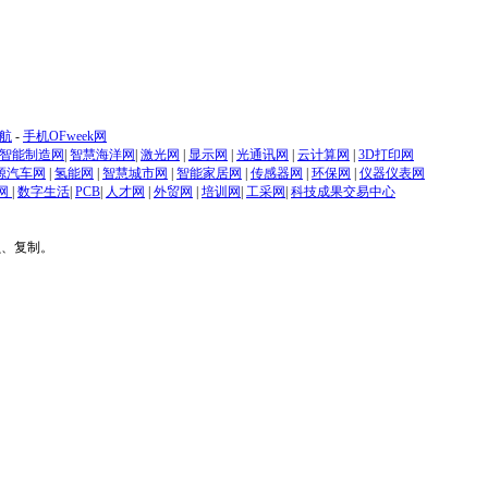
航
-
手机OFweek网
智能制造网
|
智慧海洋网
|
激光网
|
显示网
|
光通讯网
|
云计算网
|
3D打印网
源汽车网
|
氢能网
|
智慧城市网
|
智能家居网
|
传感器网
|
环保网
|
仪器仪表网
网
|
数字生活
|
PCB
|
人才网
|
外贸网
|
培训网
|
工采网
|
科技成果交易中心
贝、复制。