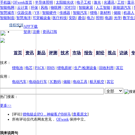
手机版
|
OFweek首页
|
半导体照明
|
太阳能光伏
|
电子工程
|
激光
|
光通讯
|
工控
|
显示
智能电网
|
云计算
|
环保
|
风电
|
物联网
|
3D打印
|
智能家居
|
人工智能
|
新能源汽车
|
智慧城市
|
仪器仪表
|
VR
|
智能硬件
|
传感器
|
智能汽车
|
锂电
|
新材料
|
储能
|
机器人
智能制造
|
智慧海洋
|
可穿戴设备
|
医疗科技
|
安防
|
通信
|
电力
|
照明
|
电源
|
光学
|
数字生
侵权投诉
APP下载
登录
|
注册
|
资讯订阅
首页
资讯
新品
评测
技术
市场
报告
财经
视点
访谈
技术：
锂电池
|
电芯
|
PACK
|
BMS
|
锂电原材
|
生产/检测设备
|
回收利用
|
其它
应用：
电动汽车
|
电动自行车
|
3C数码
|
储能
|
电动工具
|
航天航空
|
其它
热门搜索：
更多>>
[评论]
锂电链企IPO，神秘客户B掉马
[
查看原文
]
所有评论仅代表网友意见，
OFweek
保持中立。
我来说两句