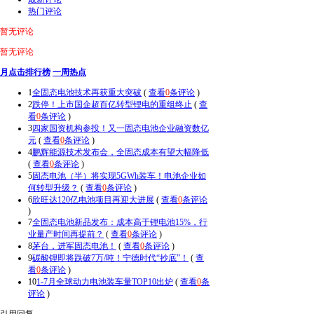
热门评论
暂无评论
暂无评论
月点击排行榜
一周热点
1
全固态电池技术再获重大突破
(
查看
0
条评论
)
2
跌停！上市国企超百亿转型锂电的重组终止
(
查
看
0
条评论
)
3
四家国资机构参投！又一固态电池企业融资数亿
元
(
查看
0
条评论
)
4
鹏辉能源技术发布会，全固态成本有望大幅降低
(
查看
0
条评论
)
5
固态电池（半）将实现5GWh装车！电池企业如
何转型升级？
(
查看
0
条评论
)
6
欣旺达120亿电池项目再迎大进展
(
查看
0
条评论
)
7
全固态电池新品发布：成本高于锂电池15%，行
业量产时间再提前？
(
查看
0
条评论
)
8
茅台，进军固态电池！
(
查看
0
条评论
)
9
碳酸锂即将跌破7万/吨！宁德时代“抄底”！
(
查
看
0
条评论
)
10
1-7月全球动力电池装车量TOP10出炉
(
查看
0
条
评论
)
引用回复