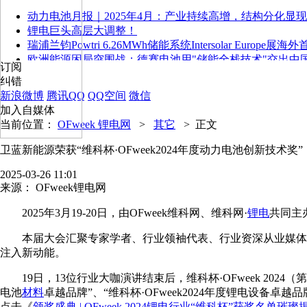
动力电池月报｜2025年4月：产业持续高增，结构分化显现
锂电巨头高层大调整！
瑞浦兰钧Powtri 6.26MWh储能系统Intersolar Europe展海
欧洲能源困局突围战：德赛电池用"储能全栈技术"交出中
订阅
纠错
新浪微博
腾讯QQ
QQ空间
微信
加入自媒体
当前位置：
OFweek 锂电网
>
其它
>
正文
卫蓝新能源荣获“维科杯·OFweek2024年度动力电池创新技术奖”
2025-03-26 11:01
来源：
OFweek锂电网
2025年3月19-20日，由OFweek维科网、维科网·
锂电
共同主办
本届大会汇聚专家学者、行业领袖代表、行业资深从业媒体
注入新动能。
19日，13位行业大咖演讲结束后，维科杯·OFweek 2024
电池
材料
卓越品牌”、“维科杯·OFweek2024年度锂电设备卓越
点击《
颁奖盛典 | OFweek 2024锂电行业“维科杯”获奖名单璀璨