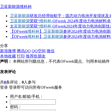
卫蓝新能源
维科杯
卫蓝新能源
研发总经理徐航宇：固态动力电池开发现状及
卫蓝新能源
荣获“
维科杯
·OFweek 2024年度动力电池材料
太
蓝新能源
荣获“
维科杯
·OFweek2024年度动力电池创新技
【OFweek
维科杯
】
卫蓝新能源
参评2024年度动力电池创
【OFweek
维科杯
】
卫蓝新能源
参评2024年度动力电池材
分享
新浪微博
腾讯QQ
QQ空间
微信
本地收藏
打印
推荐给朋友
声明：
本网站所刊载信息，不代表OFweek观点。刊用本站
发表评论
共
0
条评论，
0
人参与
登录
登录即可访问所有OFweek服务
用户名/邮箱/手机：
密码：