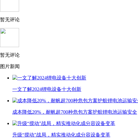
暂无评论
暂无评论
图片新闻
一文了解2024锂电设备十大创新
成本降低20%，耐帆超700种危包方案护航锂电池运输安全
升级“搅动”战局，精实推动化成分容设备变革