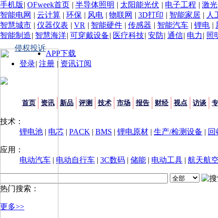
手机版
|
OFweek首页
|
半导体照明
|
太阳能光伏
|
电子工程
|
激光
智能电网
|
云计算
|
环保
|
风电
|
物联网
|
3D打印
|
智能家居
|
人
智慧城市
|
仪器仪表
|
VR
|
智能硬件
|
传感器
|
智能汽车
|
锂电
|
智能制造
|
智慧海洋
|
可穿戴设备
|
医疗科技
|
安防
|
通信
|
电力
|
照
侵权投诉
APP下载
登录
|
注册
|
资讯订阅
首页
资讯
新品
评测
技术
市场
报告
财经
视点
访谈
技术：
锂电池
|
电芯
|
PACK
|
BMS
|
锂电原材
|
生产/检测设备
|
回
应用：
电动汽车
|
电动自行车
|
3C数码
|
储能
|
电动工具
|
航天航
热门搜索：
更多>>