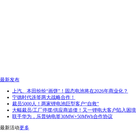
最新发布
上汽、本田纷纷“画饼”！固态电池将在2026年商业化？
宁德时代连签两大战略合作！
裁员5000人！两家锂电池巨型客户“自救”
大幅裁员/工厂停摆/供应商追债！又一锂电大客户陷入困境
联手华为，乐普钠电签30MW+50MWh合作协议
最新活动
更多