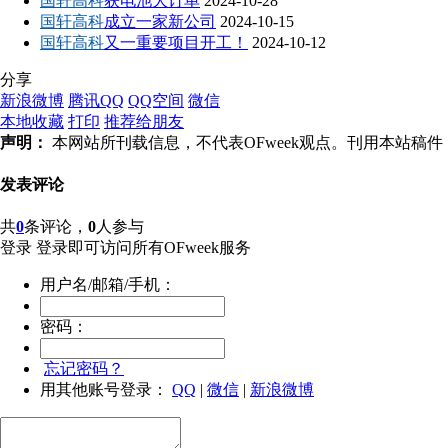
国轩高科
获电池大订单
2024-10-28
国轩高科
成立一家新公司
2024-10-15
国轩高科
又一重要项目开工！
2024-10-12
分享
新浪微博
腾讯QQ
QQ空间
微信
本地收藏
打印
推荐给朋友
声明：
本网站所刊载信息，不代表OFweek观点。刊用本站
发表评论
共
0
条评论，
0
人参与
登录
登录即可访问所有OFweek服务
用户名/邮箱/手机：
密码：
忘记密码？
用其他账号登录：
QQ
|
微信
|
新浪微博