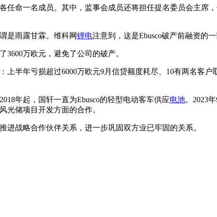
会中各任命一名成员。其中，监事会成员还将担任提名委员会主席，
可谓是雨露甘霖。维科网
锂电
注意到，这是Ebusco破产前融资的
了3600万欧元，避免了公司的破产。
：上半年亏损超过6000万欧元9月信贷额度耗尽、10有两名客户
018年起，国轩一直为Ebusco的轻型电动客车供应
电池
。202
风光储项目开发方面的合作。
力于推进战略合作伙伴关系，进一步巩固双方业已牢固的关系。