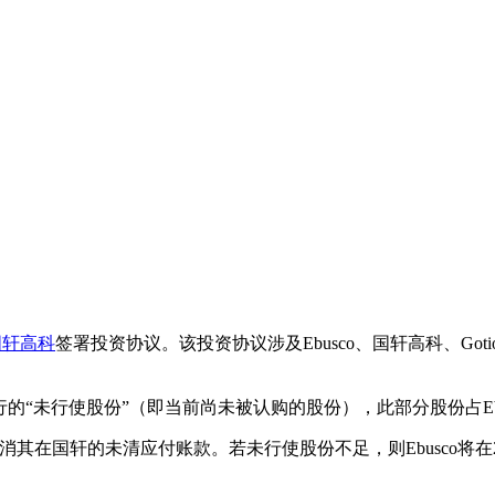
国轩高科
签署投资协议。该投资协议涉及Ebusco、国轩高科、Goti
行的“未行使股份”（即当前尚未被认购的股份），此部分股份占Ebus
抵消其在国轩的未清应付账款。若未行使股份不足，则Ebusco将