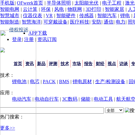
手机版
|
OFweek首页
|
半导体照明
|
太阳能光伏
|
电子工程
|
激光
智能电网
|
云计算
|
环保
|
风电
|
物联网
|
3D打印
|
智能家居
|
人
智慧城市
|
仪器仪表
|
VR
|
智能硬件
|
传感器
|
智能汽车
|
锂电
|
智能制造
|
智慧海洋
|
可穿戴设备
|
医疗科技
|
安防
|
通信
|
电力
|
照
侵权投诉
APP下载
登录
|
注册
|
资讯订阅
首页
资讯
新品
评测
技术
市场
报告
财经
视点
访谈
技术：
锂电池
|
电芯
|
PACK
|
BMS
|
锂电原材
|
生产/检测设备
|
回
应用：
电动汽车
|
电动自行车
|
3C数码
|
储能
|
电动工具
|
航天航
热门搜索：
更多>>