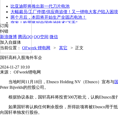
比亚迪即将推出新一代刀片电池
大幅裁员/工厂停摆/供应商追债！又一锂电大客户陷入困境
两个月后，本田将开始生产全固态电池！
突发！欧盟将对中国电池技术“下手”
订阅
纠错
新浪微博
腾讯QQ
QQ空间
微信
加入自媒体
当前位置：
OFweek 锂电网
>
其它
>
正文
国轩高科入股海外车企
2024-11-27 10:10
来源：
OFweek锂电网
当地时间11月18日，Ebusco Holding NV（Ebusco）宣布与
Peter Bijvelds的控股公司。
根据协议条款，国轩高科将投资500万欧元，认购Ebusco发
如果国轩将认购任何剩余股份，所得款项将被Ebusco用于
向国轩单独发行股份。