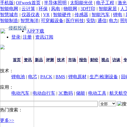
手机版
|
OFweek首页
|
半导体照明
|
太阳能光伏
|
电子工程
|
激光
智能电网
|
云计算
|
环保
|
风电
|
物联网
|
3D打印
|
智能家居
|
人
智慧城市
|
仪器仪表
|
VR
|
智能硬件
|
传感器
|
智能汽车
|
锂电
|
智能制造
|
智慧海洋
|
可穿戴设备
|
医疗科技
|
安防
|
通信
|
电力
|
照
侵权投诉
APP下载
登录
|
注册
|
资讯订阅
首页
资讯
新品
评测
技术
市场
报告
财经
视点
访谈
技术：
锂电池
|
电芯
|
PACK
|
BMS
|
锂电原材
|
生产/检测设备
|
回
应用：
电动汽车
|
电动自行车
|
3C数码
|
储能
|
电动工具
|
航天航
热门搜索：
更多>>