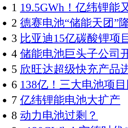
1
19.5GWh！亿纬锂
2
德赛电池“储能天团”
3
比亚迪15亿碳酸锂项
4
储能电池巨头子公司
5
欣旺达超级快充产品
6
138亿！三大电池项
7
亿纬锂能电池大扩产
8
动力电池过剩？