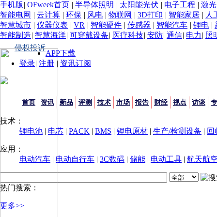
手机版
|
OFweek首页
|
半导体照明
|
太阳能光伏
|
电子工程
|
激光
智能电网
|
云计算
|
环保
|
风电
|
物联网
|
3D打印
|
智能家居
|
人
智慧城市
|
仪器仪表
|
VR
|
智能硬件
|
传感器
|
智能汽车
|
锂电
|
智能制造
|
智慧海洋
|
可穿戴设备
|
医疗科技
|
安防
|
通信
|
电力
|
照
侵权投诉
APP下载
登录
|
注册
|
资讯订阅
首页
资讯
新品
评测
技术
市场
报告
财经
视点
访谈
技术：
锂电池
|
电芯
|
PACK
|
BMS
|
锂电原材
|
生产/检测设备
|
回
应用：
电动汽车
|
电动自行车
|
3C数码
|
储能
|
电动工具
|
航天航
热门搜索：
更多>>