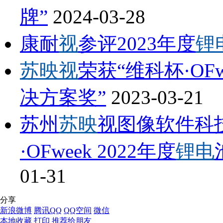
牌”
2024-03-28
康耐
视
参评2023年度
锂
苏映视
荣获“维科杯·OFwe
决方案奖”
2023-03-21
苏州
苏映
视图像软件科
·OFweek 2022年度
锂电
01-31
分享
新浪微博
腾讯QQ
QQ空间
微信
本地收藏
打印
推荐给朋友