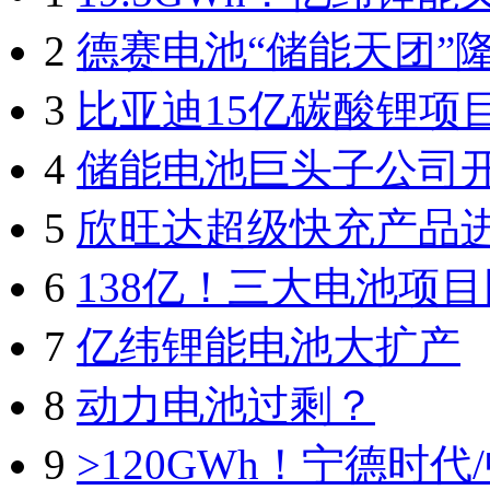
2
德赛电池“储能天团”
3
比亚迪15亿碳酸锂项
4
储能电池巨头子公司
5
欣旺达超级快充产品
6
138亿！三大电池项
7
亿纬锂能电池大扩产
8
动力电池过剩？
9
>120GWh！宁德时