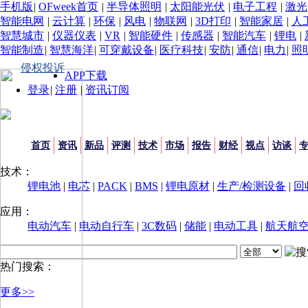
手机版
|
OFweek首页
|
半导体照明
|
太阳能光伏
|
电子工程
|
激光
智能电网
|
云计算
|
环保
|
风电
|
物联网
|
3D打印
|
智能家居
|
人
智慧城市
|
仪器仪表
|
VR
|
智能硬件
|
传感器
|
智能汽车
|
锂电
|
智能制造
|
智慧海洋
|
可穿戴设备
|
医疗科技
|
安防
|
通信
|
电力
|
照
侵权投诉
APP下载
登录
|
注册
|
资讯订阅
首页
资讯
新品
评测
技术
市场
报告
财经
视点
访谈
技术：
锂电池
|
电芯
|
PACK
|
BMS
|
锂电原材
|
生产/检测设备
|
回
应用：
电动汽车
|
电动自行车
|
3C数码
|
储能
|
电动工具
|
航天航
热门搜索：
更多>>