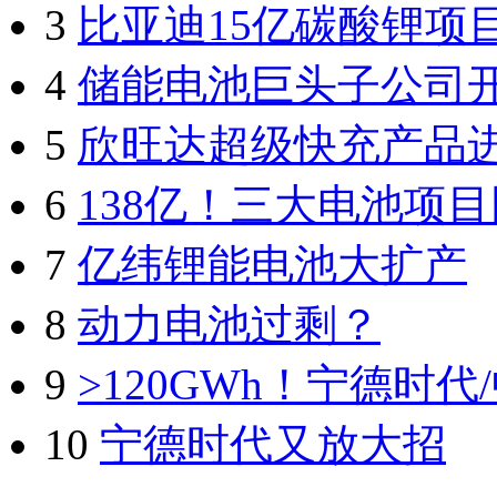
3
比亚迪15亿碳酸锂项
4
储能电池巨头子公司
5
欣旺达超级快充产品
6
138亿！三大电池项
7
亿纬锂能电池大扩产
8
动力电池过剩？
9
>120GWh！宁德时
10
宁德时代又放大招