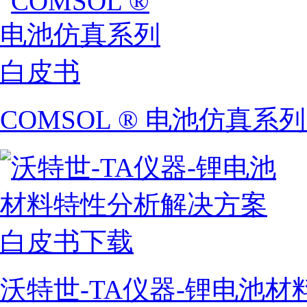
COMSOL ® 电池仿真系
沃特世-TA仪器-锂电池