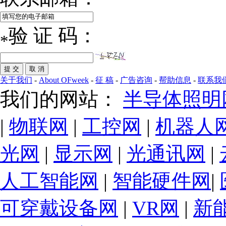
验 证 码：
*
关于我们
-
About OFweek
-
征 稿
-
广告咨询
-
帮助信息
-
联系我
我们的网站：
半导体照明
|
物联网
|
工控网
|
机器人
光网
|
显示网
|
光通讯网
|
人工智能网
|
智能硬件网
|
可穿戴设备网
|
VR网
|
新