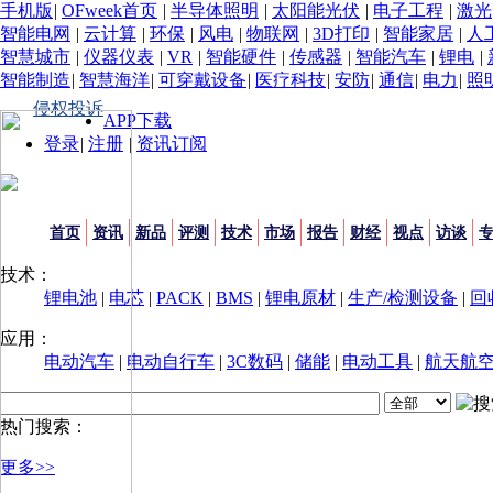
手机版
|
OFweek首页
|
半导体照明
|
太阳能光伏
|
电子工程
|
激光
智能电网
|
云计算
|
环保
|
风电
|
物联网
|
3D打印
|
智能家居
|
人
智慧城市
|
仪器仪表
|
VR
|
智能硬件
|
传感器
|
智能汽车
|
锂电
|
智能制造
|
智慧海洋
|
可穿戴设备
|
医疗科技
|
安防
|
通信
|
电力
|
照
侵权投诉
APP下载
登录
|
注册
|
资讯订阅
首页
资讯
新品
评测
技术
市场
报告
财经
视点
访谈
技术：
锂电池
|
电芯
|
PACK
|
BMS
|
锂电原材
|
生产/检测设备
|
回
应用：
电动汽车
|
电动自行车
|
3C数码
|
储能
|
电动工具
|
航天航
热门搜索：
更多>>