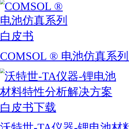
COMSOL ® 电池仿真系
沃特世-TA仪器-锂电池