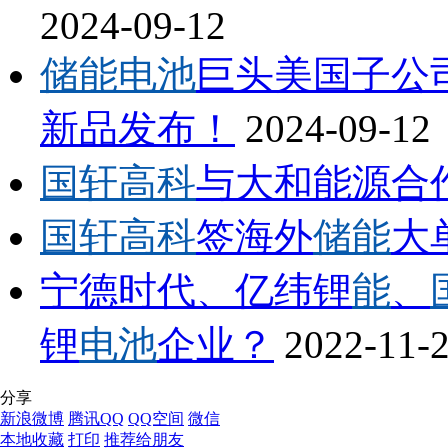
2024-09-12
储能电池
巨头美国子公司开业
新品发布！
2024-09-12
国轩高科
与大和能源合
国轩高科
签海外
储能
大
宁德时代、亿纬锂
能
、
锂
电池
企业？
2022-11-
分享
新浪微博
腾讯QQ
QQ空间
微信
本地收藏
打印
推荐给朋友