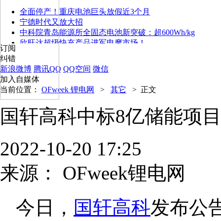
全面停产！重庆电池巨头放假近3个月
宁德时代又放大招
中科院青岛能源所全固态电池新突破：超600Wh/kg
欣旺达超级快充产品进军电摩市场！
订阅
纠错
新浪微博
腾讯QQ
QQ空间
微信
加入自媒体
当前位置：
OFweek 锂电网
>
其它
>
正文
国轩高科中标8亿储能项
2022-10-20 17:25
来源：
OFweek锂电网
今日，
国轩高科
发布公