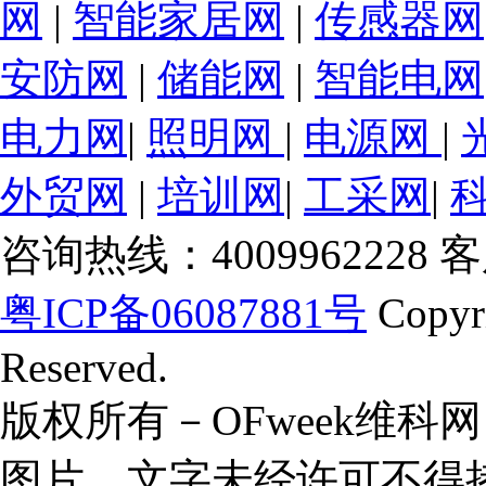
网
|
智能家居网
|
传感器网
安防网
|
储能网
|
智能电网
电力网
|
照明网
|
电源网
|
外贸网
|
培训网
|
工采网
|
咨询热线：4009962228 客服
粤ICP备06087881号
Copyr
Reserved.
版权所有－OFweek维
图片、文字未经许可不得