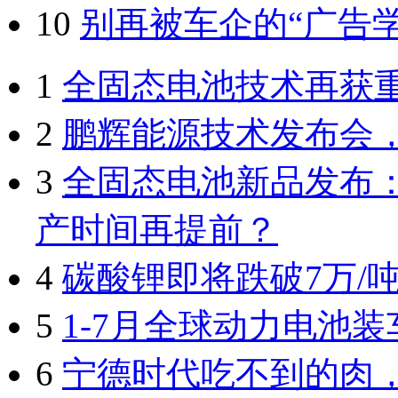
10
别再被车企的“广告
1
全固态电池技术再获
2
鹏辉能源技术发布会
3
全固态电池新品发布：
产时间再提前？
4
碳酸锂即将跌破7万/
5
1-7月全球动力电池装
6
宁德时代吃不到的肉