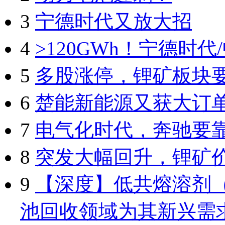
3
宁德时代又放大招
4
>120GWh！宁德时
5
多股涨停，锂矿板块
6
楚能新能源又获大订
7
电气化时代，奔驰要
8
突发大幅回升，锂矿
9
【深度】低共熔溶剂（
池回收领域为其新兴需