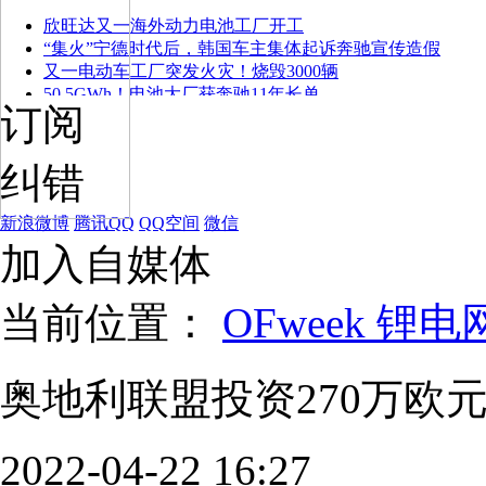
欣旺达又一海外动力电池工厂开工
“集火”宁德时代后，韩国车主集体起诉奔驰宣传造假
又一电动车工厂突发火灾！烧毁3000辆
50.5GWh！电池大厂获奔驰11年长单
订阅
纠错
新浪微博
腾讯QQ
QQ空间
微信
加入自媒体
当前位置：
OFweek 锂电
奥地利联盟投资270万欧
2022-04-22 16:27