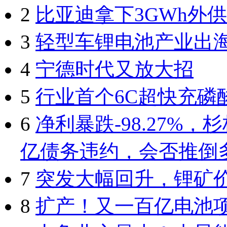
2
比亚迪拿下3GWh外
3
轻型车锂电池产业出
4
宁德时代又放大招
5
行业首个6C超快充磷
6
净利暴跌-98.27%
亿债务违约，会否推倒
7
突发大幅回升，锂矿
8
扩产！又一百亿电池