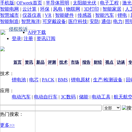
手机版
|
OFweek首页
|
半导体照明
|
太阳能光伏
|
电子工程
|
激光
智能电网
|
云计算
|
环保
|
风电
|
物联网
|
3D打印
|
智能家居
|
人
智慧城市
|
仪器仪表
|
VR
|
智能硬件
|
传感器
|
智能汽车
|
锂电
|
智能制造
|
智慧海洋
|
可穿戴设备
|
医疗科技
|
安防
|
通信
|
电力
|
照
侵权投诉
APP下载
登录
|
注册
|
资讯订阅
首页
资讯
新品
评测
技术
市场
报告
财经
视点
访谈
技术：
锂电池
|
电芯
|
PACK
|
BMS
|
锂电原材
|
生产/检测设备
|
回
应用：
电动汽车
|
电动自行车
|
3C数码
|
储能
|
电动工具
|
航天航
热门搜索：
更多>>