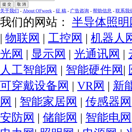
关于我们
-
About OFweek
-
征 稿
-
广告咨询
-
帮助信息
-
联系我
我们的网站：
半导体照明
|
物联网
|
工控网
|
机器人
光网
|
显示网
|
光通讯网
|
人工智能网
|
智能硬件网
|
可穿戴设备网
|
VR网
|
新
网
|
智能家居网
|
传感器网
安防网
|
储能网
|
智能电网