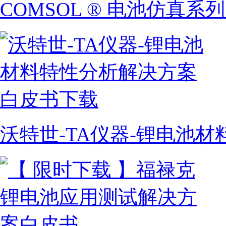
COMSOL ® 电池仿真系
沃特世-TA仪器-锂电池