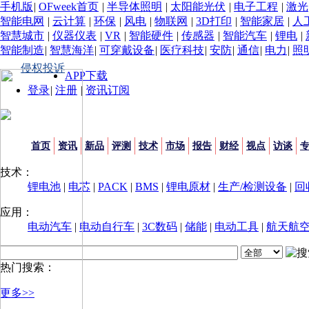
手机版
|
OFweek首页
|
半导体照明
|
太阳能光伏
|
电子工程
|
激光
智能电网
|
云计算
|
环保
|
风电
|
物联网
|
3D打印
|
智能家居
|
人
智慧城市
|
仪器仪表
|
VR
|
智能硬件
|
传感器
|
智能汽车
|
锂电
|
智能制造
|
智慧海洋
|
可穿戴设备
|
医疗科技
|
安防
|
通信
|
电力
|
照
侵权投诉
APP下载
登录
|
注册
|
资讯订阅
首页
资讯
新品
评测
技术
市场
报告
财经
视点
访谈
技术：
锂电池
|
电芯
|
PACK
|
BMS
|
锂电原材
|
生产/检测设备
|
回
应用：
电动汽车
|
电动自行车
|
3C数码
|
储能
|
电动工具
|
航天航
热门搜索：
更多>>