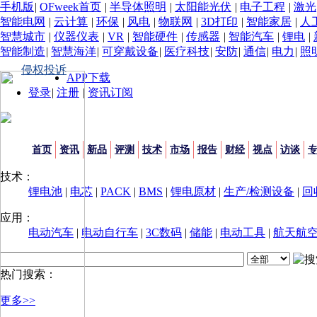
手机版
|
OFweek首页
|
半导体照明
|
太阳能光伏
|
电子工程
|
激光
智能电网
|
云计算
|
环保
|
风电
|
物联网
|
3D打印
|
智能家居
|
人
智慧城市
|
仪器仪表
|
VR
|
智能硬件
|
传感器
|
智能汽车
|
锂电
|
智能制造
|
智慧海洋
|
可穿戴设备
|
医疗科技
|
安防
|
通信
|
电力
|
照
侵权投诉
APP下载
登录
|
注册
|
资讯订阅
首页
资讯
新品
评测
技术
市场
报告
财经
视点
访谈
技术：
锂电池
|
电芯
|
PACK
|
BMS
|
锂电原材
|
生产/检测设备
|
回
应用：
电动汽车
|
电动自行车
|
3C数码
|
储能
|
电动工具
|
航天航
热门搜索：
更多>>